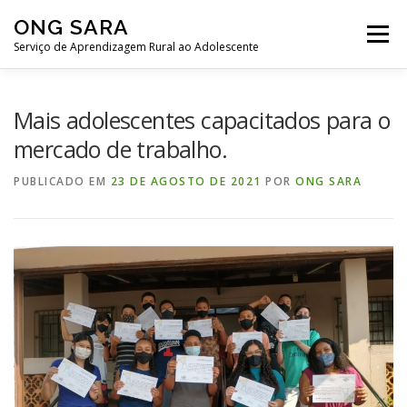
Pular
ONG SARA
para
Menu
o
Serviço de Aprendizagem Rural ao Adolescente
conteúdo
PÁGINA INICIAL
QUEM SOMOS
NOTÍCIAS
Mais adolescentes capacitados para o
mercado de trabalho.
PROGRAMAS E PROJETOS
TRANSPARÊNCIA
PUBLICADO EM
23 DE AGOSTO DE 2021
POR
ONG SARA
VIVEIRO DE MUDAS
NOSSOS VÍDEOS
PORTAL ONG SARA